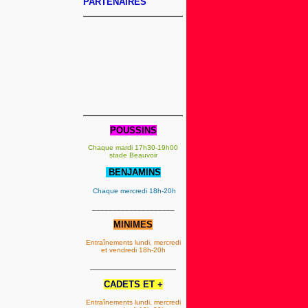
PARTENAIRES
POUSSINS
Chaque mardi 17h30-19h00
stade Beauvoir
BENJAMINS
Chaque mercredi 18h-20h
____________________
MINIMES
Entraînements lundi, mercredi
et vendredi 18h-20h
_________________________
CADETS ET +
Entraînements lundi, mercredi