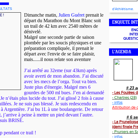
ULTATS
d'Athlétisme.
Dimanche matin,
Julien Guéret
prenait le
départ du Marathon du Mont Blanc soit
ENQUETE INT
un trail de 42 km avec 2540 mètres de
EN
dénivelé.
INTE
Malgré une seconde partie de saison
QUESTI
plombée par les soucis physiques et une
préparation compliquée, il prenait le
L'AGENDA
départ avec l'envie de se faire plaisir,
mais......il nous relate son aventure
J’ai arrêté au 32eme (sur 43km) après
avoir averti de mon abandon. J’ai discuté
avec les mecs de l’orga. Tout va bien.
Juste plus d'énergie. Malgré mes 6
# 23 
gourdes de 500 ml bues. J’en ai demandé
- Les Foulées d
- Chartres (28)
e n’étais plus lucide du tout. J’ai glissé 2 fois à cause
- infos
llées. Je ne suis pas blessé. Je suis redescendu en
Attribution de 
à Argentière. J’ai bu 1L à une boulangerie. De retour
j’arrive à peine à mettre un pied devant l’autre.
# 6 s
 suis BRISÉ.
- La Prunellois
(demi finale F
- Pruniers en S
p pendant ce trail !
- infos