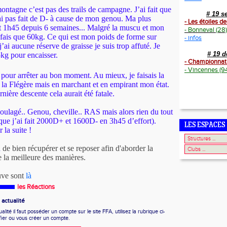
montagne c’est pas des trails de campagne. J’ai fait que
# 19 s
ai pas fait de D- à cause de mon genou. Ma plus
- Les étoiles d
it 1h45 depuis 6 semaines... Malgré la muscu et mon
- Bonneval (28)
 fais que 60kg. Ce qui est mon poids de forme sur
- infos
 j’ai aucune réserve de graisse je suis trop affuté. Je
# 19 
kg pour encaisser.
- Championnat
- Vincennes (9
e pour arrêter au bon moment. Au mieux, je faisais la
 la Flégère mais en marchant et en empirant mon état.
ernière descente cela aurait été fatale.
 soulagé.. Genou, cheville.. RAS mais alors rien du tout
 que j’ai fait 2000D+ et 1600D- en 3h45 d’effort).
LES ESPACES
 la suite !
n
de bien récupérer et se reposer afin d'aborder la
 la meilleure des manières.
euve sont
là
les Réactions
actualité
ité il faut posséder un compte sur le site FFA, utilisez la rubrique ci-
fier ou vous créer un compte.