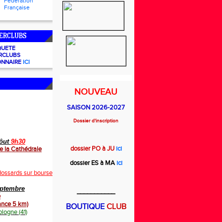
Fédération
Française
ERCLUBS
QUETE
RCLUBS
ONNAIRE
ICI
NOUVEAU
SAISON 2026-2027
Dossier d'inscription
aôut
9h30
dossier PO à JU
ici
e la Cathédrale
dossier ES à MA
ici
dossards sur bourse d'échanges au tarif de 19 euros au lieu de 16 euros initialemen
eptembre
___________
e
rance 5 km)
BOUTIQUE
CLUB
ologne (41)