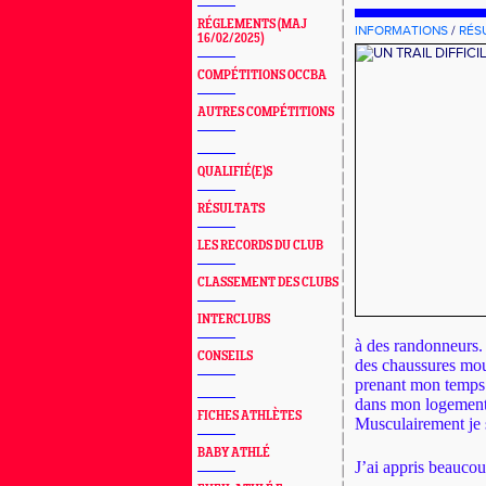
RÉGLEMENTS (MAJ
INFORMATIONS
/
RÉS
16/02/2025)
COMPÉTITIONS OCCBA
AUTRES COMPÉTITIONS
QUALIFIÉ(E)S
RÉSULTATS
LES RECORDS DU CLUB
CLASSEMENT DES CLUBS
INTERCLUBS
à des randonneurs. J
CONSEILS
des chaussures moui
prenant mon temps 
dans mon logement, 
FICHES ATHLÈTES
Musculairement je
BABY ATHLÉ
J’ai appris beaucou