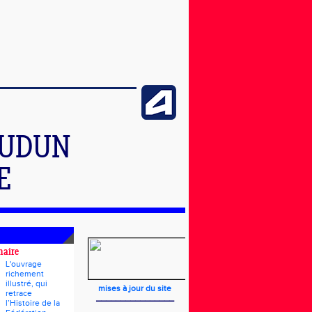
AUDUN
E
naire
L'ouvrage
richement
illustré, qui
mises à jour du site
retrace
________________
l’Histoire de la