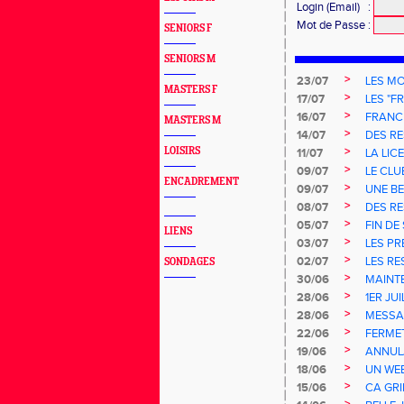
Login (Email)
:
Mot de Passe
:
SENIORS F
SENIORS M
>
23/07
LES MO
MASTERS F
>
17/07
LES "F
>
16/07
FRANC
MASTERS M
>
14/07
DES R
>
LOISIRS
11/07
LA LIC
>
09/07
LE CLU
ENCADREMENT
>
09/07
UNE BE
>
08/07
DES R
>
05/07
FIN DE
LIENS
>
03/07
LES PR
>
02/07
LES R
SONDAGES
>
30/06
MAINT
>
28/06
1ER JU
>
28/06
MESSA
>
22/06
FERME
>
19/06
ANNUL
>
18/06
UN WE
>
15/06
CA GR