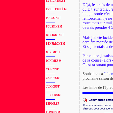
EVEIL ATHLÉ F
Déjà, les trails de 
du D+ sur tapis. J’
EVEIL ATHLÉ M
longue sortie c’éta
renforcement je ne
POUSSINS F
route mais sur trail
POUSSINS M
devrais prendre 4-5
BENJAMINS F
Mais j’ai été lucid
dernière montée de
BENJAMINS M
Et si je tentais la d
,
MINIMES F
Par contre, je suis
de la course (alors
MINIMES M
C’est rassurant pour
CADETS F
Souhaitons à
Julie
prochaine saison de
CADETS M
JUNIORS F
Les infos de l'épr
JUNIORS M
Commentez cette 
ESPOIRS F
Pour commenter une actual
dessous pour vous identi
ESPOIRS M