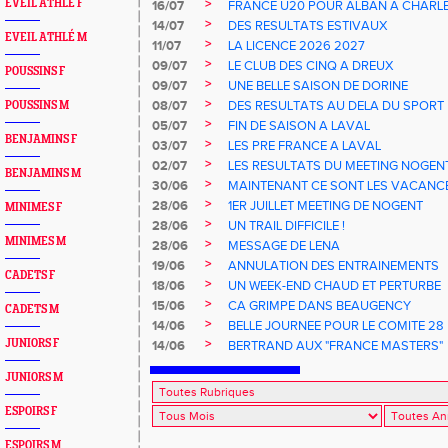
>
EVEIL ATHLÉ F
16/07
FRANCE U20 POUR ALBAN A CHARL
>
14/07
DES RESULTATS ESTIVAUX
EVEIL ATHLÉ M
>
11/07
LA LICENCE 2026 2027
>
09/07
LE CLUB DES CINQ A DREUX
POUSSINS F
>
09/07
UNE BELLE SAISON DE DORINE
>
08/07
DES RESULTATS AU DELA DU SPORT
POUSSINS M
>
05/07
FIN DE SAISON A LAVAL
BENJAMINS F
>
03/07
LES PRE FRANCE A LAVAL
>
02/07
LES RESULTATS DU MEETING NOGEN
BENJAMINS M
>
30/06
MAINTENANT CE SONT LES VACANCE
>
28/06
1ER JUILLET MEETING DE NOGENT
MINIMES F
>
28/06
UN TRAIL DIFFICILE !
MINIMES M
>
28/06
MESSAGE DE LENA
>
19/06
ANNULATION DES ENTRAINEMENTS
CADETS F
>
18/06
UN WEEK-END CHAUD ET PERTURBE
>
15/06
CA GRIMPE DANS BEAUGENCY
CADETS M
>
14/06
BELLE JOURNEE POUR LE COMITE 28
>
JUNIORS F
14/06
BERTRAND AUX "FRANCE MASTERS"
JUNIORS M
ESPOIRS F
ESPOIRS M