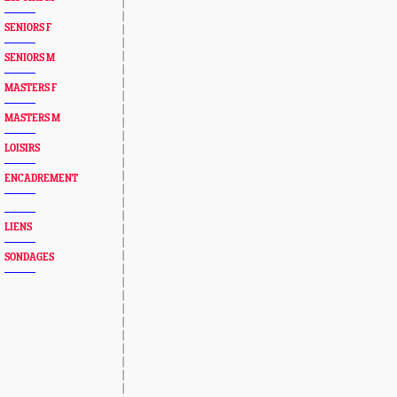
SENIORS F
SENIORS M
MASTERS F
MASTERS M
LOISIRS
ENCADREMENT
LIENS
SONDAGES