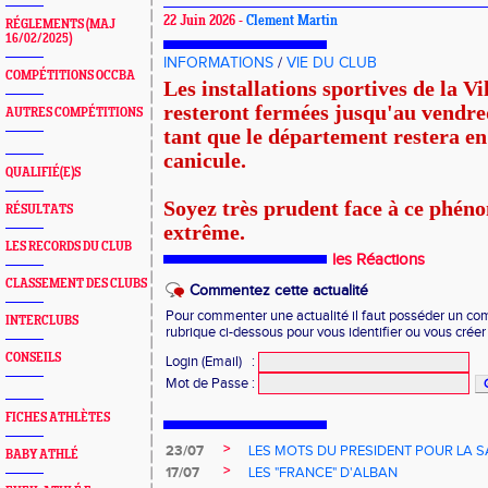
22 Juin 2026 -
Clement Martin
RÉGLEMENTS (MAJ
16/02/2025)
INFORMATIONS
/
VIE DU CLUB
COMPÉTITIONS OCCBA
Les installations sportives de la V
resteront fermées jusqu'au vendred
AUTRES COMPÉTITIONS
tant que le département restera en
canicule.
QUALIFIÉ(E)S
Soyez très prudent face à ce phén
RÉSULTATS
extrême.
LES RECORDS DU CLUB
les Réactions
CLASSEMENT DES CLUBS
Commentez cette actualité
Pour commenter une actualité il faut posséder un compt
INTERCLUBS
rubrique ci-dessous pour vous identifier ou vous crée
CONSEILS
Login (Email)
:
Mot de Passe
:
FICHES ATHLÈTES
>
23/07
LES MOTS DU PRESIDENT POUR LA S
BABY ATHLÉ
>
17/07
LES "FRANCE" D'ALBAN