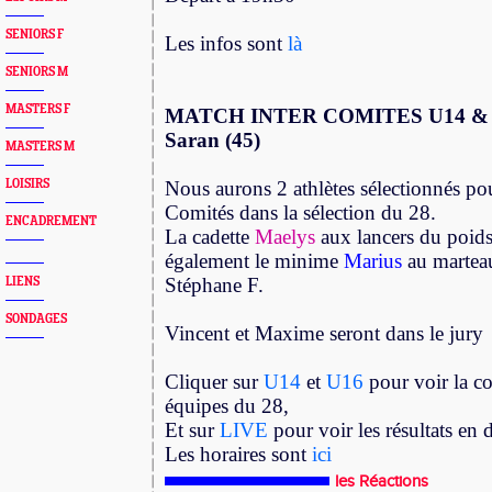
SENIORS F
Les infos sont
là
SENIORS M
MASTERS F
MATCH INTER COMITES U14 &
Saran (45)
MASTERS M
LOISIRS
Nous aurons 2 athlètes sélectionnés pou
Comités dans la sélection du 28.
ENCADREMENT
La cadette
Maelys
aux lancers du poids
également le minime
Marius
au marteau
Stéphane F.
LIENS
SONDAGES
Vincent et Maxime seront dans le jury
Cliquer sur
U14
et
U16
pour voir la c
équipes du 28,
Et sur
LIVE
pour voir les résultats en d
Les horaires sont
ici
les Réactions