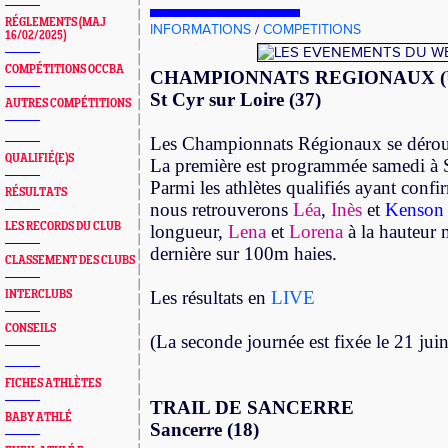
RÉGLEMENTS (MAJ
INFORMATIONS
/
COMPETITIONS
16/02/2025)
COMPÉTITIONS OCCBA
CHAMPIONNATS REGIONAUX (U
St Cyr sur Loire (37)
AUTRES COMPÉTITIONS
Les Championnats Régionaux se déroul
QUALIFIÉ(E)S
La première est programmée samedi à S
Parmi les athlètes qualifiés ayant conf
RÉSULTATS
nous retrouverons
Léa
,
Inès
et
Kenson
LES RECORDS DU CLUB
longueur,
Lena
et
Lorena
à la hauteur 
dernière sur 100m haies.
CLASSEMENT DES CLUBS
Les résultats en
LIVE
INTERCLUBS
CONSEILS
(La seconde journée est fixée le 21 jui
FICHES ATHLÈTES
TRAIL DE SANCERRE
BABY ATHLÉ
Sancerre (18)