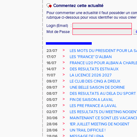
Commentez cette actualité
Pour commenter une actualité il faut posséder un compt
rubrique ci-dessous pour vous identifier ou vous crée
Login (Email)
:
Mot de Passe
:
>
23/07
LES MOTS DU PRESIDENT POUR LA S
>
17/07
LES "FRANCE" D'ALBAN
>
16/07
FRANCE U20 POUR ALBAN A CHARL
>
14/07
DES RESULTATS ESTIVAUX
>
11/07
LA LICENCE 2026 2027
>
09/07
LE CLUB DES CINQ A DREUX
>
09/07
UNE BELLE SAISON DE DORINE
>
08/07
DES RESULTATS AU DELA DU SPORT
>
05/07
FIN DE SAISON A LAVAL
>
03/07
LES PRE FRANCE A LAVAL
>
02/07
LES RESULTATS DU MEETING NOGEN
>
30/06
MAINTENANT CE SONT LES VACANCE
>
28/06
1ER JUILLET MEETING DE NOGENT
>
28/06
UN TRAIL DIFFICILE !
>
28/06
MESSAGE DE LENA