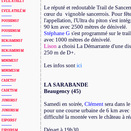
EVEIL ATHLÉ F
Le réputé et redoutable Trail de Sancer
EVEIL ATHLÉ M
cœur du vignoble sancerrois. Pour fête
l'appellation, l'Ultra du piton s'est inté
POUSSINS F
90 km avec 2500 mètres de dénivelé.
POUSSINS M
Stéphane G
s'est programmé sur le tr
avec 1000 mètres de dénivelé.
BENJAMINS F
Lison
a choisi La Démarrante d'une di
BENJAMINS M
250 m de D+.
MINIMES F
Les infos sont
ici
MINIMES M
CADETS F
LA SARABANDE
Beaugency (45)
CADETS M
JUNIORS F
Samedi en soirée,
Clément
sera
dans le
pour une course urbaine de 6 km avec
JUNIORS M
difficulté la montée vers le château à réa
ESPOIRS F
Départ à 19h30
ESPOIRS M