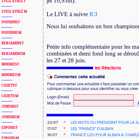
jet 10,93m).
EVEIL ATHLÉ F
EVEIL ATHLÉ M
Le LIVE à suivre
ICI
POUSSINS F
Nous lui souhaitons un bon championn
POUSSINS M
BENJAMINS F
Petite info complémentaire pour les mas
combinées et demi fond long se dérou
BENJAMINS M
les 27 et 28 juin.
MINIMES F
les Réactions
MINIMES M
Commentez cette actualité
Pour commenter une actualité il faut posséder un compt
CADETS F
rubrique ci-dessous pour vous identifier ou vous crée
CADETS M
Login (Email)
:
Mot de Passe
:
JUNIORS F
JUNIORS M
>
23/07
LES MOTS DU PRESIDENT POUR LA S
ESPOIRS F
>
17/07
LES "FRANCE" D'ALBAN
>
16/07
FRANCE U20 POUR ALBAN A CHARL
ESPOIRS M