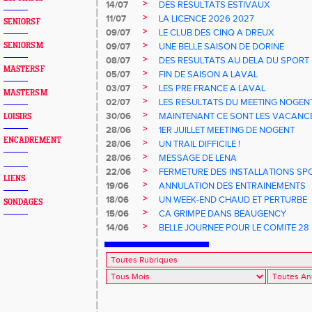
>
14/07
DES RESULTATS ESTIVAUX
>
11/07
LA LICENCE 2026 2027
SENIORS F
>
09/07
LE CLUB DES CINQ A DREUX
>
SENIORS M
09/07
UNE BELLE SAISON DE DORINE
>
08/07
DES RESULTATS AU DELA DU SPORT
MASTERS F
>
05/07
FIN DE SAISON A LAVAL
>
03/07
LES PRE FRANCE A LAVAL
MASTERS M
>
02/07
LES RESULTATS DU MEETING NOGEN
>
30/06
MAINTENANT CE SONT LES VACANCE
LOISIRS
>
28/06
1ER JUILLET MEETING DE NOGENT
ENCADREMENT
>
28/06
UN TRAIL DIFFICILE !
>
28/06
MESSAGE DE LENA
>
22/06
FERMETURE DES INSTALLATIONS SP
LIENS
>
19/06
ANNULATION DES ENTRAINEMENTS
>
18/06
UN WEEK-END CHAUD ET PERTURBE
SONDAGES
>
15/06
CA GRIMPE DANS BEAUGENCY
>
14/06
BELLE JOURNEE POUR LE COMITE 28