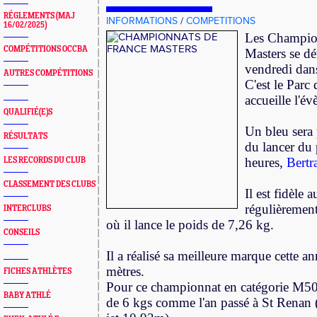
RÉGLEMENTS (MAJ
INFORMATIONS
/
COMPETITIONS
16/02/2025)
Les Champio
COMPÉTITIONS OCCBA
Masters se dé
vendredi dans
AUTRES COMPÉTITIONS
C'est le Parc
accueille l'é
QUALIFIÉ(E)S
Un bleu sera 
RÉSULTATS
du lancer du
heures,
Bertr
LES RECORDS DU CLUB
CLASSEMENT DES CLUBS
Il est fidèle 
régulièrement
INTERCLUBS
où il lance le poids de 7,26 kg.
CONSEILS
Il a réalisé sa meilleure marque cette 
mètres.
FICHES ATHLÈTES
Pour ce championnat en catégorie M50,
BABY ATHLÉ
de 6 kgs comme l'an passé à St Renan