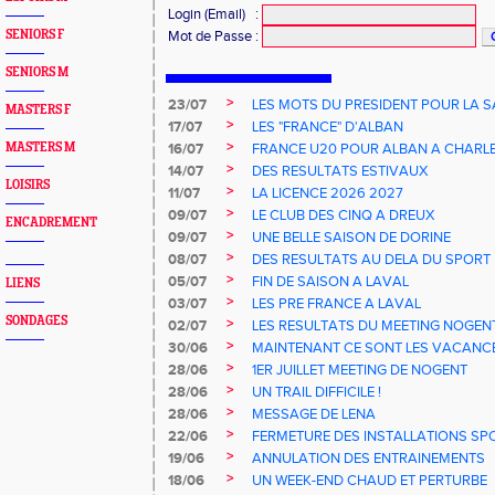
Login (Email)
:
SENIORS F
Mot de Passe
:
SENIORS M
>
23/07
LES MOTS DU PRESIDENT POUR LA S
MASTERS F
>
17/07
LES "FRANCE" D'ALBAN
>
MASTERS M
16/07
FRANCE U20 POUR ALBAN A CHARL
>
14/07
DES RESULTATS ESTIVAUX
LOISIRS
>
11/07
LA LICENCE 2026 2027
>
09/07
LE CLUB DES CINQ A DREUX
ENCADREMENT
>
09/07
UNE BELLE SAISON DE DORINE
>
08/07
DES RESULTATS AU DELA DU SPORT
>
05/07
FIN DE SAISON A LAVAL
LIENS
>
03/07
LES PRE FRANCE A LAVAL
SONDAGES
>
02/07
LES RESULTATS DU MEETING NOGEN
>
30/06
MAINTENANT CE SONT LES VACANCE
>
28/06
1ER JUILLET MEETING DE NOGENT
>
28/06
UN TRAIL DIFFICILE !
>
28/06
MESSAGE DE LENA
>
22/06
FERMETURE DES INSTALLATIONS SP
>
19/06
ANNULATION DES ENTRAINEMENTS
>
18/06
UN WEEK-END CHAUD ET PERTURBE