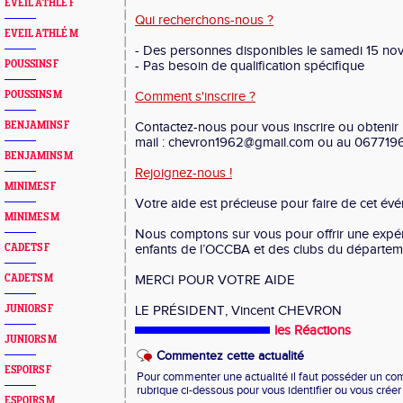
EVEIL ATHLÉ F
Qui recherchons-nous ?
EVEIL ATHLÉ M
- Des personnes disponibles le samedi 15 n
POUSSINS F
- Pas besoin de qualification spécifique
POUSSINS M
Comment s'inscrire ?
BENJAMINS F
Contactez-nous pour vous inscrire ou obtenir 
mail : chevron1962@gmail.com ou au 067719
BENJAMINS M
Rejoignez-nous !
MINIMES F
Votre aide est précieuse pour faire de cet év
MINIMES M
Nous comptons sur vous pour offrir une expér
CADETS F
enfants de l’OCCBA et des clubs du départem
CADETS M
MERCI POUR VOTRE AIDE
JUNIORS F
LE PRÉSIDENT, Vincent CHEVRON
les Réactions
JUNIORS M
Commentez cette actualité
ESPOIRS F
Pour commenter une actualité il faut posséder un compt
rubrique ci-dessous pour vous identifier ou vous crée
ESPOIRS M