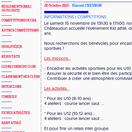
28 Octobre 2025 -
Vincent CHEVRON
RÉGLEMENTS (MAJ
16/02/2025)
INFORMATIONS
/
COMPETITIONS
COMPÉTITIONS OCCBA
Le samedi 15 novembre de 13h30 à 17h00, n
Châteaudun accueille l'événement Kid athlé, d
AUTRES COMPÉTITIONS
ans.
Nous recherchons des bénévoles pour encadrer
QUALIFIÉ(E)S
sportives !
RÉSULTATS
Les missions :
:
LES RECORDS DU CLUB
- Encadrer les activités sportives pour les U1
- Assurer la sécurité et le bien-être des partic
CLASSEMENT DES CLUBS
- Contribuer à créer une atmosphère convivi
INTERCLUBS
Les activités :
CONSEILS
* Pour les U10 (8-10 ans) :
4 ateliers : course lancer saut ….
FICHES ATHLÈTES
* Pour les U12 (10-12 ans) :
4 ateliers : course lancer saut …
BABY ATHLÉ
Et pour finir un relais inter groupe.